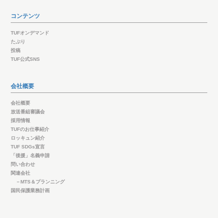
コンテンツ
TUFオンデマンド
たぷり
投稿
TUF公式SNS
会社概要
会社概要
放送番組審議会
採用情報
TUFのお仕事紹介
ロッキュン紹介
TUF SDGs宣言
「後援」名義申請
問い合わせ
関連会社
－MTS＆プランニング
国民保護業務計画