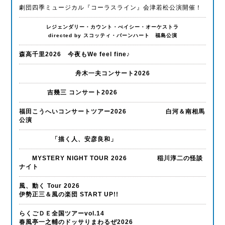
劇団四季ミュージカル『コーラスライン』会津若松公演開催！
レジェンダリー・カウント・べイシー・オーケストラ
directed by スコッティ・バーンハート 福島公演
森高千里2026 今夜もWe feel fine♪
舟木一夫コンサート2026
吉幾三 コンサート2026
福田こうへいコンサートツアー2026 白河＆南相馬
公演
「描く人、安彦良和」
MYSTERY NIGHT TOUR 2026 稲川淳二の怪談
ナイト
風、動く Tour 2026
伊勢正三＆風の楽団 START UP!!
らくごＤＥ全国ツアーvol.14
春風亭一之輔のドッサりまわるぜ2026