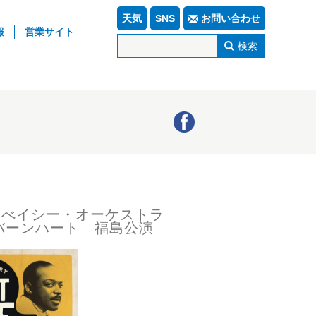
天気
SNS
お問い合わせ
報
営業サイト
検索
・べイシー・オーケストラ
ティ・バーンハート 福島公演