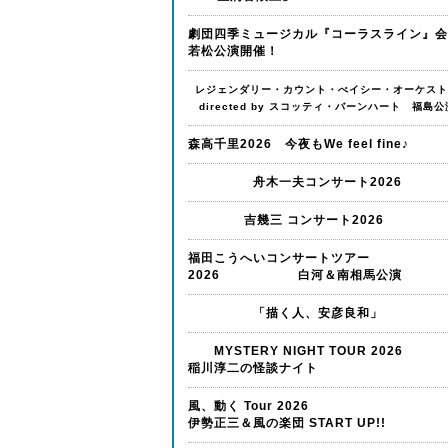
劇団四季ミュージカル『コーラスライン』会
若松公演開催！
レジェンダリー・カウント・べイシー・オーケスト
directed by スコッティ・バーンハート 福島公
森高千里2026 今夜もWe feel fine♪
舟木一夫コンサート2026
吉幾三 コンサート2026
福田こうへいコンサートツアー
2026 白河＆南相馬公演
「描く人、安彦良和」
MYSTERY NIGHT TOUR 20
稲川淳二の怪談ナイト
風、動く Tour 2026
伊勢正三＆風の楽団 START UP!!