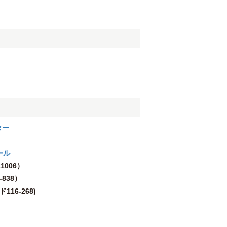
ター
ール
1006）
838）
16-268)