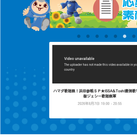
ハマダ歌謡祭！浜田参戦ＳＰ★ISSA&Toshl最強歌
樹ジェシー歌謡祭軍
2026年8月7日 19:00 - 20:55