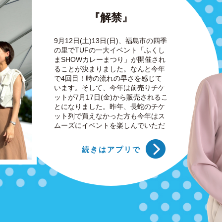
『解禁』
9月12日(土)13日(日)、福島市の四季
の里でTUFの一大イベント「ふくし
まSHOWカレーまつり」が開催され
ることが決まりました。なんと今年
で4回目！時の流れの早さを感じて
います。そして、今年は前売りチケ
ットが7月17日(金)から販売されるこ
とになりました。昨年、長蛇のチケ
ット列で買えなかった方も今年はス
ムーズにイベントを楽しんでいただ
けると思います！しかもカレーは、
当日購入するよりも100円お得なの
続きはアプリで
でぜひＨＰをチェックしてみてくだ
さいね。そのほか、ステージや特設
ブースなども設けられる予定です。
私たちＴＵＦ一同、みなさまにお会
いできるのを楽しみにしています！
※写真は昨年のものです※