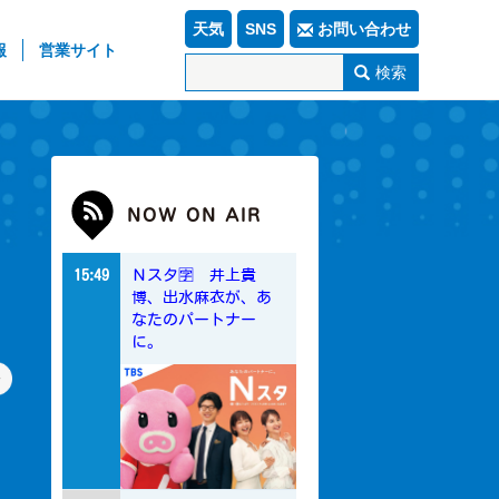
天気
SNS
お問い合わせ
報
営業サイト
検索
NOW ON AIR
15:49
Ｎスタ🈑 井上貴
博、出水麻衣が、あ
なたのパートナー
に。