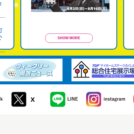
カ
灯
で
SHOW MORE