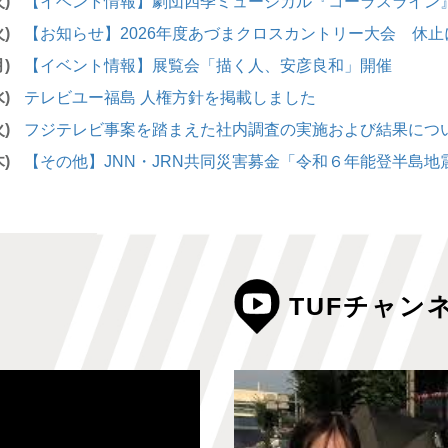
火)
【イベント情報】劇団四季ミュージカル『コーラスライン
火)
【お知らせ】2026年度あづまクロスカントリー大会 休止
月)
【イベント情報】展覧会「描く人、安彦良和」開催
水)
テレビユー福島 人権方針を掲載しました
火)
フジテレビ事案を踏まえた社内調査の実施および結果につ
木)
【その他】JNN・JRN共同災害募金「令和６年能登半島地
TUFチャン