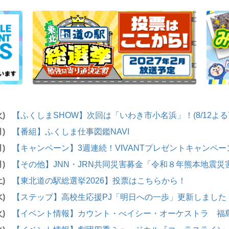
火)
【ふくしまSHOW】次回は「いわき市小名浜」！(8/12よる
月)
【番組】ふくしま仕事図鑑NAVI
月)
【キャンペーン】3週連続！VIVANTプレゼントキャンペー
月)
【その他】JNN・JRN共同災害募金「令和８年熊本地震災
土)
【東北道の駅総選挙2026】投票はこちらから！
水)
【ステップ】高校生応援PJ「明日への一歩」更新しました
火)
【イベント情報】カウント・べイシー・オーケストラ 福