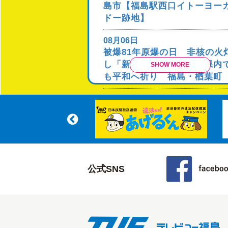
島市【福島駅西口イトーヨー
ドー跡地】
08月06日
被爆81年原爆の日 非核の火
し「新たな決意の日に」県内
SHOW MORE
も平和へ祈り 福島・楢葉町
公式SNS