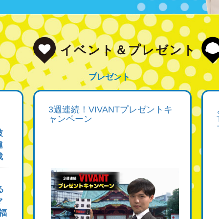
イベント＆プレゼント
プレゼント
3週連続！VIVANTプレゼントキ
ャンペーン
被
違
裁
る
マ
福