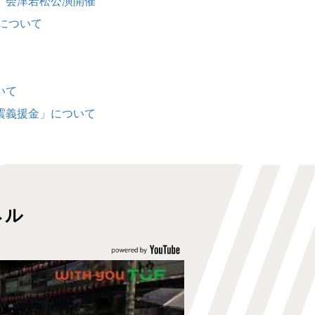
』会津若松公演開催
双する#０６◆スーパ
について
ーアニメイズム
TURBO🈑🈓
00:56
ＴＵＦお天気情報🈗
いて
00:59
ブチ切れ令嬢は報復
を誓いました。 第
震義援金」について
５話「冒険者集結」
ネル
01:28
テレショップ