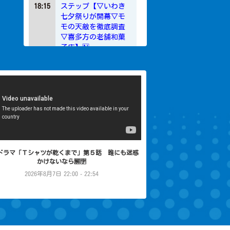
18:15
ステップ【▽いわき
七夕祭りが開幕▽モ
モの天敵を徹底調査
▽喜多方の老舗和菓
子店】🄽
19:00
この歌詞が刺さっ
た！グッとフレーズ
★夏…心アツくする
ドラマ「Ｔシャツが乾くまで」第５話 誰にも迷惑
名歌詞SP！大泉 洋の
かけないなら🈖🈑
人生歌🈑
2026年8月7日 22:00 - 22:54
22:00
櫻井・有吉ＴＨＥ夜
会🈑芸能人の豪邸&美
ボディの夜会