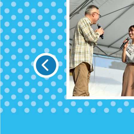
idu Kuniharu
水津 邦治
プロフィール