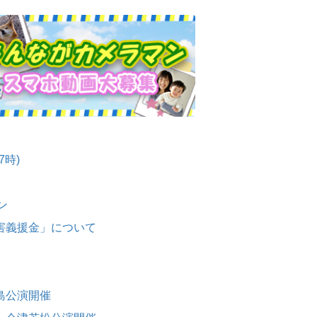
22:57
ＴＵＦお天気情報🈗
23:00
ｎｅｗｓ２３🈑【最
新】台風接近…お盆
を直撃？被災地も備
え▽広島原爆どう伝
える？
7時)
ン
害義援金」について
23:56
スーパーの裏でヤニ
吸うふたり ♯５🈑
島公演開催
00:26
追放された転生重騎
士はゲーム知識で無