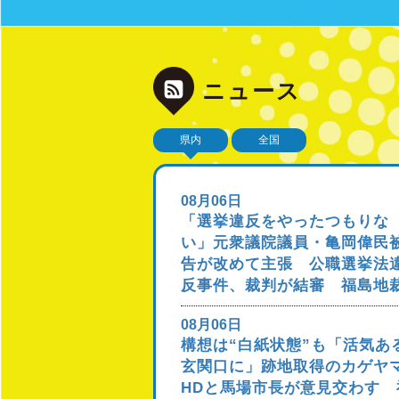
ニュース
県内
全国
08月06日
「選挙違反をやったつもりな
い」元衆議院議員・亀岡偉民
告が改めて主張 公職選挙法
反事件、裁判が結審 福島地
08月06日
構想は“白紙状態”も「活気あ
玄関口に」跡地取得のカゲヤ
HDと馬場市長が意見交わす 