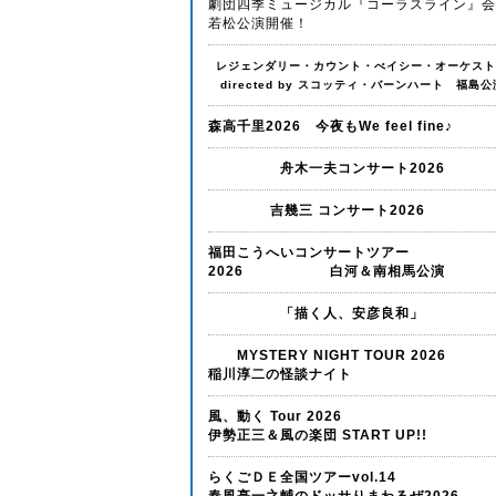
劇団四季ミュージカル『コーラスライン』会
若松公演開催！
レジェンダリー・カウント・べイシー・オーケスト
directed by スコッティ・バーンハート 福島公
森高千里2026 今夜もWe feel fine♪
舟木一夫コンサート2026
吉幾三 コンサート2026
福田こうへいコンサートツアー
2026 白河＆南相馬公演
「描く人、安彦良和」
MYSTERY NIGHT TOUR 20
稲川淳二の怪談ナイト
風、動く Tour 2026
伊勢正三＆風の楽団 START UP!!
らくごＤＥ全国ツアーvol.14