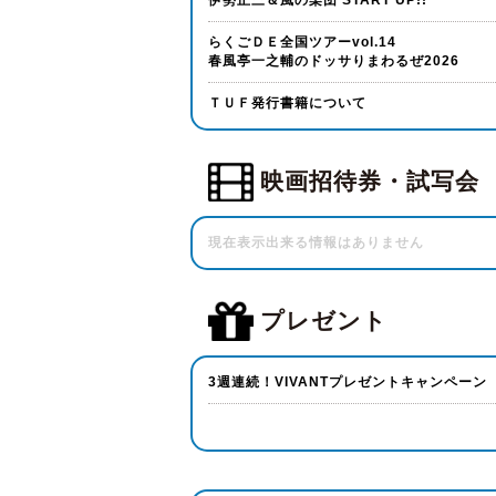
伊勢正三＆風の楽団 START UP!!
らくごＤＥ全国ツアーvol.14
春風亭一之輔のドッサりまわるぜ2026
ＴＵＦ発行書籍について
映画招待券・試写会
現在表示出来る情報はありません
プレゼント
3週連続！VIVANTプレゼントキャンペーン