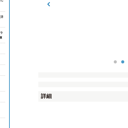
5〜
津
ラ
演
詳細
26