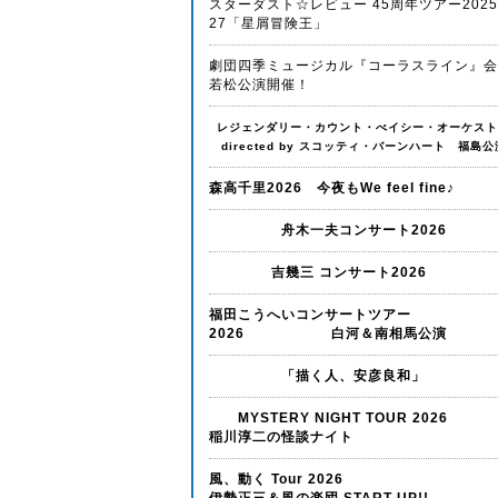
スターダスト☆レビュー 45周年ツアー202
27「星屑冒険王」
劇団四季ミュージカル『コーラスライン』会
若松公演開催！
レジェンダリー・カウント・べイシー・オーケスト
directed by スコッティ・バーンハート 福島公
森高千里2026 今夜もWe feel fine♪
舟木一夫コンサート2026
吉幾三 コンサート2026
福田こうへいコンサートツアー
2026 白河＆南相馬公演
「描く人、安彦良和」
MYSTERY NIGHT TOUR 20
稲川淳二の怪談ナイト
風、動く Tour 2026