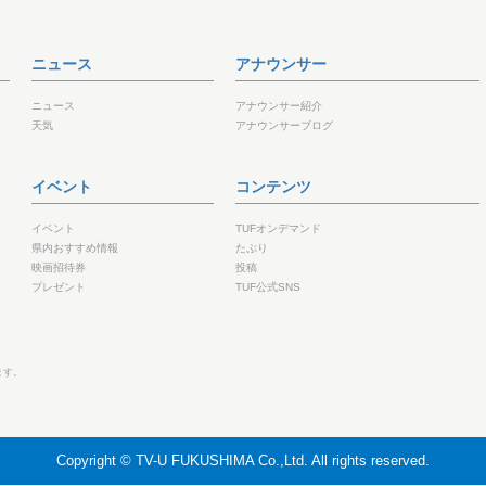
ニュース
アナウンサー
ニュース
アナウンサー紹介
天気
アナウンサーブログ
イベント
コンテンツ
イベント
TUFオンデマンド
県内おすすめ情報
たぷり
映画招待券
投稿
プレゼント
TUF公式SNS
ます。
Copyright © TV-U FUKUSHIMA Co.,Ltd. All rights reserved.