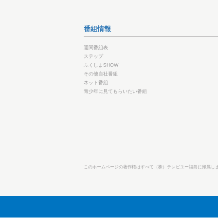
番組情報
週間番組表
ステップ
ふくしまSHOW
その他自社番組
ネット番組
青少年に見てもらいたい番組
このホームページの著作権はすべて（株）テレビユー福島に帰属し