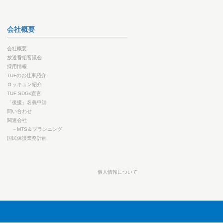
会社概要
会社概要
放送番組審議会
採用情報
TUFのお仕事紹介
ロッキュン紹介
TUF SDGs宣言
「後援」名義申請
問い合わせ
関連会社
－MTS＆プランニング
国民保護業務計画
個人情報について