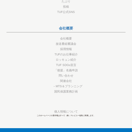
たぷり
投稿
TUF公式SNS
会社概要
会社概要
放送番組審議会
採用情報
TUFのお仕事紹介
ロッキュン紹介
TUF SDGs宣言
「後援」名義申請
問い合わせ
関連会社
－MTS＆プランニング
国民保護業務計画
個人情報について
このホームページの著作権はすべて（株）テレビユー福島に帰属します。