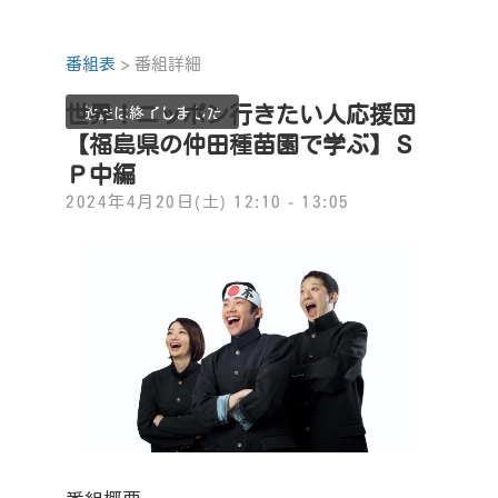
番組表
> 番組詳細
世界！ニッポン行きたい人応援団
放送は終了しました
【福島県の仲田種苗園で学ぶ】Ｓ
Ｐ中編
2024年4月20日(土) 12:10 - 13:05