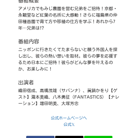
番組概要
アメリカでもみじ農園を営む兄弟をご招待！京都・
永観堂など紅葉の名所に大感動！さらに福島県の仲
田種苗園で育て方や移植の仕方を学ぶ！あれから7
年…兄弟は⁉
番組内容
ニッポンに行きたくてたまらないと願う外国人を探
し出し、彼らの熱い想いを取材。彼らの夢を応援す
るため日本にご招待！彼らがどんな夢を叶えるの
か、お楽しみに！
出演者
織田信成、高橋茂雄（サバンナ）、眞鍋かをり【ゲ
スト】瀧本美織、八木勇征（FANTASTICS）【ナレ
ーション】増田明美、大塚芳忠
公式ホームページへ
公式𝕏