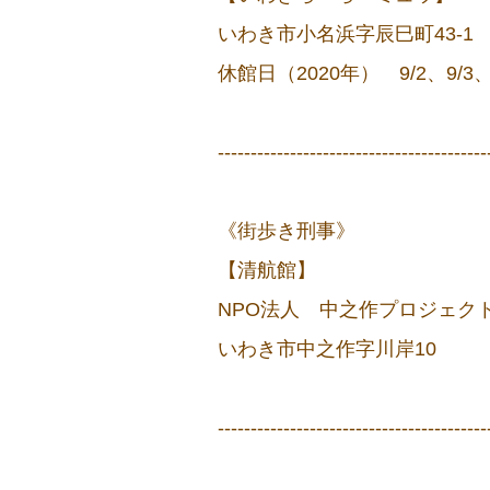
いわき市小名浜字辰巳町43-1 
休館日（2020年） 9/2、9/3、
-----------------------------------------
《街歩き刑事》
【清航館】
NPO法人 中之作プロジェク
いわき市中之作字川岸10 ☏0
-----------------------------------------