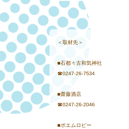
＜取材先＞
■石都々古和気神社
☎0247-26-7534
■齋藤酒店
☎0247-26-2046
■ポエムロビー