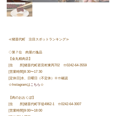
≪猪苗代町 注目スポットランキング≫
◇第７位 肉屋の逸品
【金丸精肉店】
[住 所]猪苗代町若宮村東丙702 ☏0242-64-3559
[営業時間]8:30〜17:30
[定休日]水、日曜日（不定休）※☏確認
☆Instagramは
こちら
☆
【肉のおおくぼ】
[住 所]猪苗代町字堤4962-1 ☏0242-64-3007
[営業時間]9:00〜18:00