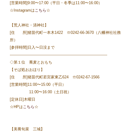
[営業時間]9:00〜17:00（平日・冬季は11:00〜16:00）
☆Instagramは
こちら
☆
【荒人神社・清神社】
[住 所]猪苗代町一本木1422 ☏0242-66-3670（八幡神社社務
所）
[参拝時間]日入〜日没まで
----------------------------------------------------------------------------------
◇第１位 蕎麦とおもち
【そば処おおほり】
[住 所]猪苗代町若宮家東乙624 ☏0242-67-1566
[営業時間]11:00〜15:00（平日）
11:00〜16:00（土日祝）
[定休日]木曜日
☆HPは
こちら
☆
【美蕎旬菜 三城】