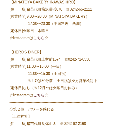
【MINATOYA BAKERY INAWASHIRO】
[住 所]猪苗代町翁沢長浜870 ☏0242-65-2111
[営業時間]9:00〜20:30（MINATOYA BAKERY）
17:30〜20:30（中国料理 西湖）
[定休日]火曜日、水曜日
☆Instagramは
こちら
☆
【HERO'S DINER】
[住 所]猪苗代町上村前1574 ☏0242-72-0530
[営業時間]11:00〜15:00（平日）
11:00〜15:30（土日祝）
※L.Oは30分前、土日祝は夕方営業検討中
[定休日]なし（※12月〜は火曜日お休み）
☆Instagramは
こちら
☆
----------------------------------------------------------------------------------
◇第２位 パワーを感じる
【土津神社】
[住 所]猪苗代町見弥山３ ☏0242-62-2160