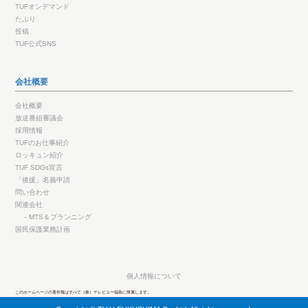
TUFオンデマンド
たぷり
投稿
TUF公式SNS
会社概要
会社概要
放送番組審議会
採用情報
TUFのお仕事紹介
ロッキュン紹介
TUF SDGs宣言
「後援」名義申請
問い合わせ
関連会社
－MTS＆プランニング
国民保護業務計画
個人情報について
このホームページの著作権はすべて（株）テレビユー福島に帰属します。