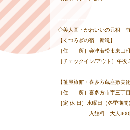
-----------------------------------------
◇美人画・かわいいの元祖 
【くつろぎの宿 新滝】
［住 所］会津若松市東山町湯本川
［チェックイン/アウト］午後３
【笹屋旅館・喜多方蔵座敷美
［住 所］喜多方市字三丁目4844
［定 休 日］水曜日（冬季期
入館料 大人400円 