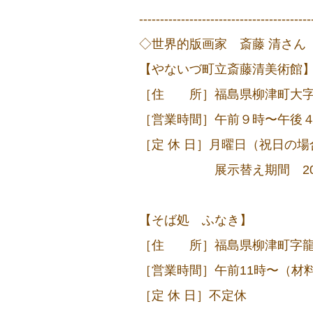
-----------------------------------------
◇世界的版画家 斎藤 清さん
【やないづ町立斎藤清美術館
［住 所］福島県柳津町大字柳津字
［営業時間］午前９時〜午後４
［定 休 日］月曜日（祝日の
展示替え期間 2025年
【そば処 ふなき】
［住 所］福島県柳津町字龍蔵庵丙
［営業時間］午前11時〜（材
［定 休 日］不定休