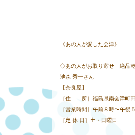
《あの人が愛した会津》
◇あの人がお取り寄せ 絶
池森 秀一さん
【奈良屋】
［住 所］福島県南会津町田島字田
［営業時間］午前８時〜午後
［定 休 日］土・日曜日