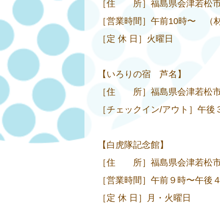
［住 所］福島県会津若松市東山町
［営業時間］午前10時〜 （
［定 休 日］火曜日
【いろりの宿 芦名】
［住 所］福島県会津若松市東山町
［チェックイン/アウト］午後３
【白虎隊記念館】
［住 所］福島県会津若松市一箕町
［営業時間］午前９時〜午後
［定 休 日］月・火曜日