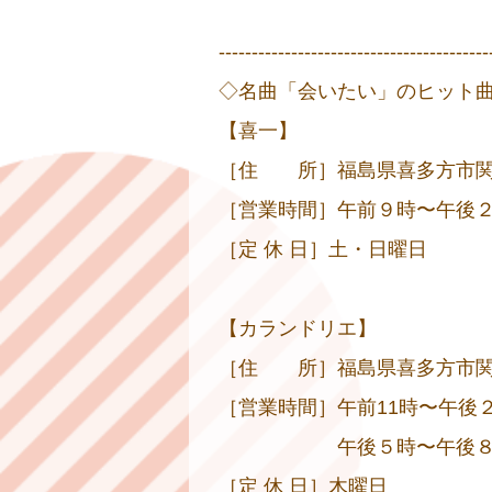
-----------------------------------------
◇名曲「会いたい」のヒット
【喜一】
［住 所］福島県喜多方市関柴町上
［営業時間］午前９時〜午後
［定 休 日］土・日曜日
【カランドリエ】
［住 所］福島県喜多方市関柴町上
［営業時間］午前11時〜午後２
午後５時〜午後８時
［定 休 日］木曜日