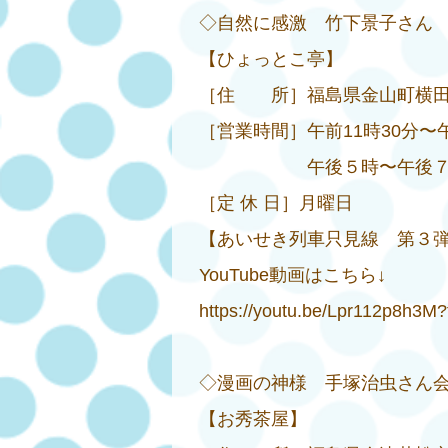
◇自然に感激 竹下景子さん
【ひょっとこ亭】
［住 所］福島県金山町横田居平64
［営業時間］午前11時30分〜午
午後５時〜午後７時30分
［定 休 日］月曜日
【あいせき列車只見線 第
YouTube動画はこちら↓
https://youtu.be/Lpr112p8h3
◇漫画の神様 手塚治虫さん
【お秀茶屋】