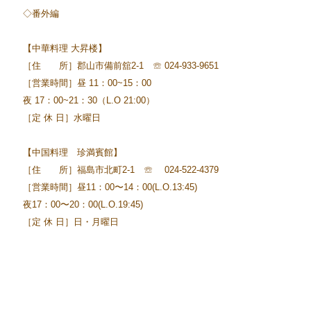
◇番外編
【中華料理 大昇楼】
［住 所］郡山市備前舘2-1 ☏ 024-933-9651
［営業時間］昼 11：00~15：00
夜 17：00~21：30（L.O 21:00）
［定 休 日］水曜日
【中国料理 珍満賓館】
［住 所］福島市北町2-1 ☏ 024-522-4379
［営業時間］昼11：00〜14：00(L.O.13:45)
夜17：00〜20：00(L.O.19:45)
［定 休 日］日・月曜日