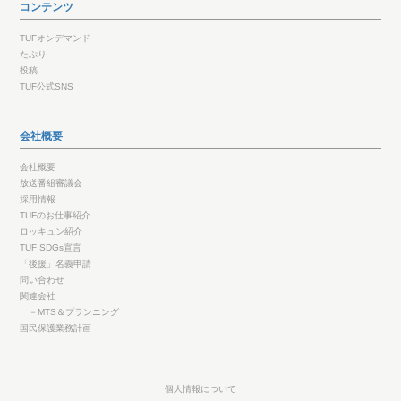
コンテンツ
TUFオンデマンド
たぷり
投稿
TUF公式SNS
会社概要
会社概要
放送番組審議会
採用情報
TUFのお仕事紹介
ロッキュン紹介
TUF SDGs宣言
「後援」名義申請
問い合わせ
関連会社
－MTS＆プランニング
国民保護業務計画
個人情報について