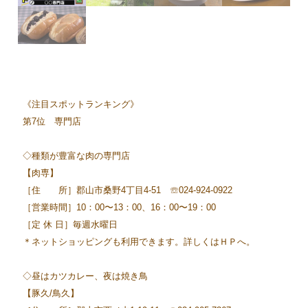
《注目スポットランキング》
第7位 専門店
◇種類が豊富な肉の専門店
【肉専】
［住 所］郡山市桑野4丁目4-51 ☏024-924-0922
［営業時間］10：00〜13：00、16：00〜19：00
［定 休 日］毎週水曜日
＊ネットショッピングも利用できます。詳しくはＨＰへ。
◇昼はカツカレー、夜は焼き鳥
【豚久/鳥久】